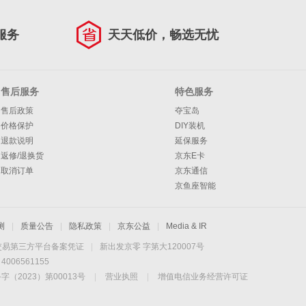
服务
天天低价，畅选无忧
售后服务
特色服务
售后政策
夺宝岛
价格保护
DIY装机
退款说明
延保服务
返修/退换货
京东E卡
取消订单
京东通信
京鱼座智能
测
|
质量公告
|
隐私政策
|
京东公益
|
Media & IR
交易第三方平台备案凭证
|
新出发京零 字第大120007号
06561155
2023）第00013号
|
营业执照
|
增值电信业务经营许可证