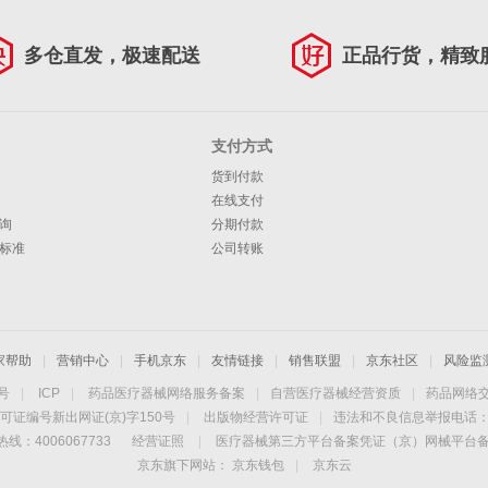
多仓直发，极速配送
正品行货，精致
支付方式
货到付款
在线支付
询
分期付款
标准
公司转账
家帮助
|
营销中心
|
手机京东
|
友情链接
|
销售联盟
|
京东社区
|
风险监
4号
|
ICP
|
药品医疗器械网络服务备案
|
自营医疗器械经营资质
|
药品网络
可证编号新出网证(京)字150号
|
出版物经营许可证
|
违法和不良信息举报电话：40
线：4006067733
经营证照
|
医疗器械第三方平台备案凭证（京）网械平台备字（
京东旗下网站：
京东钱包
|
京东云