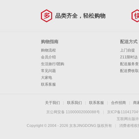
品类齐全，轻松购物
购物指南
配送方式
购物流程
上门自提
会员介绍
211限时达
生活旅行/团购
配送服务查
常见问题
配送费收取
大家电
联系客服
关于我们
|
联系我们
|
联系客服
|
合作招商
|
商
京公网安备 11000002000088号
|
京ICP备1104170
互联网出版许
Copyright © 2004 -
2026
京东JINGDONG 版权所有
|
消费者维权热