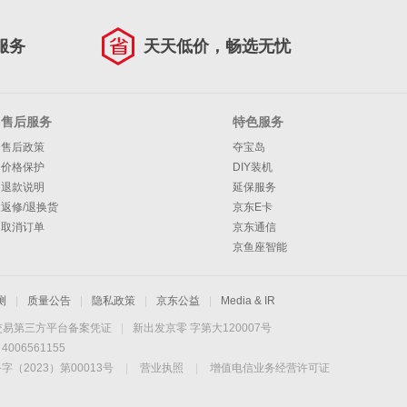
服务
天天低价，畅选无忧
售后服务
特色服务
售后政策
夺宝岛
价格保护
DIY装机
退款说明
延保服务
返修/退换货
京东E卡
取消订单
京东通信
京鱼座智能
测
|
质量公告
|
隐私政策
|
京东公益
|
Media & IR
交易第三方平台备案凭证
|
新出发京零 字第大120007号
06561155
2023）第00013号
|
营业执照
|
增值电信业务经营许可证