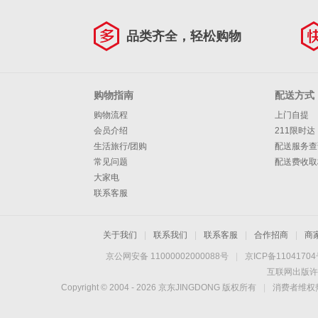
品类齐全，轻松购物
购物指南
配送方式
购物流程
上门自提
会员介绍
211限时达
生活旅行/团购
配送服务查
常见问题
配送费收取
大家电
联系客服
关于我们
|
联系我们
|
联系客服
|
合作招商
|
商
京公网安备 11000002000088号
|
京ICP备1104170
互联网出版许
Copyright © 2004 -
2026
京东JINGDONG 版权所有
|
消费者维权热