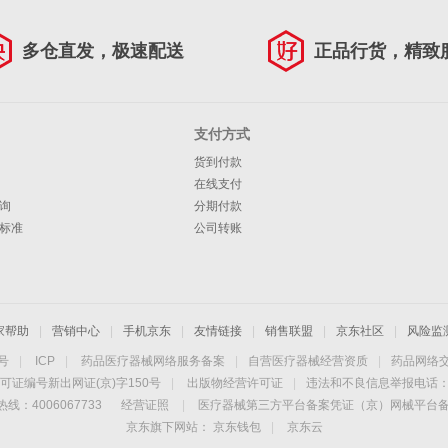
多仓直发，极速配送
正品行货，精致
支付方式
货到付款
在线支付
询
分期付款
标准
公司转账
家帮助
|
营销中心
|
手机京东
|
友情链接
|
销售联盟
|
京东社区
|
风险监
4号
|
ICP
|
药品医疗器械网络服务备案
|
自营医疗器械经营资质
|
药品网络
可证编号新出网证(京)字150号
|
出版物经营许可证
|
违法和不良信息举报电话：40
线：4006067733
经营证照
|
医疗器械第三方平台备案凭证（京）网械平台备字（
京东旗下网站：
京东钱包
|
京东云